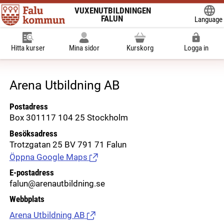
VUXENUTBILDNINGEN
FALUN
Language
Powered
Hitta kurser
Mina sidor
Kurskorg
Logga in
Arena Utbildning AB
Postadress
Box 301117 104 25 Stockholm
Besöksadress
Trotzgatan 25 BV 791 71 Falun
Öppna Google Maps
(Länk till extern sida.)
E-postadress
falun@arenautbildning.se
Webbplats
Arena Utbildning AB
(Länk till extern sida.)