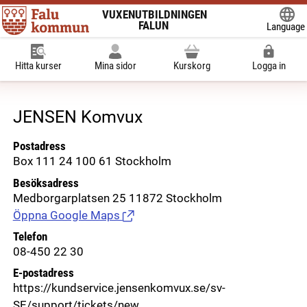
VUXENUTBILDNINGEN
FALUN
Language
Powered
Hitta kurser
Mina sidor
Kurskorg
Logga in
JENSEN Komvux
Postadress
Box 111 24 100 61 Stockholm
Besöksadress
Medborgarplatsen 25 11872 Stockholm
Öppna Google Maps
(Länk till extern sida.)
Telefon
08-450 22 30
E-postadress
https://kundservice.jensenkomvux.se/sv-
SE/support/tickets/new