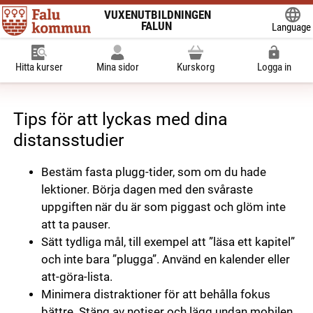
VUXENUTBILDNINGEN
FALUN
Language
Powered
Hitta kurser
Mina sidor
Kurskorg
Logga in
Tips för att lyckas med dina
distansstudier
Bestäm fasta plugg-tider, som om du hade
lektioner. Börja dagen med den svåraste
uppgiften när du är som piggast och glöm inte
att ta pauser.
Sätt tydliga mål, till exempel att ”läsa ett kapitel”
och inte bara ”plugga”. Använd en kalender eller
att-göra-lista.
Minimera distraktioner för att behålla fokus
bättre. Stäng av notiser och lägg undan mobilen.