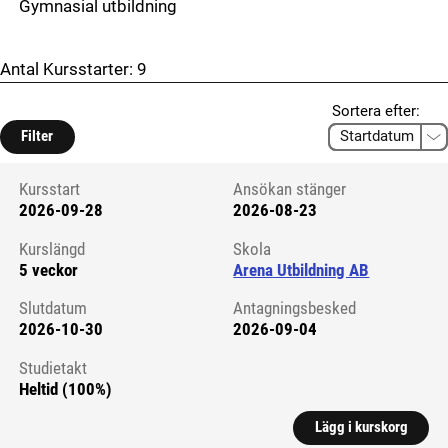
Gymnasial utbildning
Antal Kursstarter:
9
Sortera efter:
Filter
Kursstart
Ansökan stänger
2026-09-28
2026-08-23
Kursstart 6265512
Kurslängd
Skola
5 veckor
Arena Utbildning AB
Slutdatum
Antagningsbesked
2026-10-30
2026-09-04
Studietakt
Heltid (100%)
Lägg i kurskorg