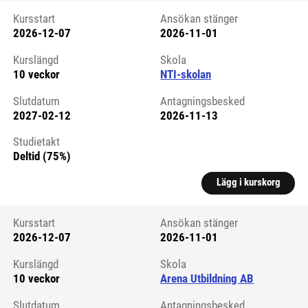
Kursstart
Ansökan stänger
2026-12-07
2026-11-01
Kursstart 6270552
Kurslängd
Skola
10 veckor
NTI-skolan
Slutdatum
Antagningsbesked
2027-02-12
2026-11-13
Studietakt
Deltid (75%)
Lägg i kurskorg
Kursstart
Ansökan stänger
2026-12-07
2026-11-01
Kursstart 6266536
Kurslängd
Skola
10 veckor
Arena Utbildning AB
Slutdatum
Antagningsbesked