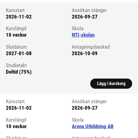
Kursstart
Ansökan stänger
2026-11-02
2026-09-27
Kursstart 6270414
Kurslängd
Skola
10 veckor
NTI-skolan
Slutdatum
Antagningsbesked
2027-01-08
2026-10-09
Studietakt
Deltid (75%)
Lägg i kurskorg
Kursstart
Ansökan stänger
2026-11-02
2026-09-27
Kursstart 6266366
Kurslängd
Skola
10 veckor
Arena Utbildning AB